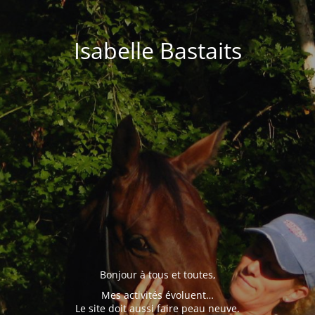
Isabelle Bastaits
Bonjour à tous et toutes,
Mes activités évoluent…
Le site doit aussi faire peau neuve.